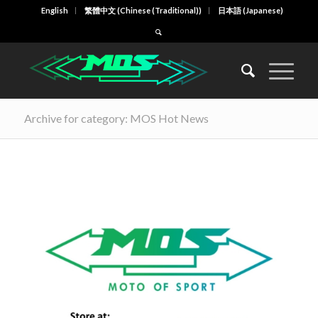
English
繁體中文
(
Chinese (Traditional)
)
日本語
(
Japanese
)
Archive for category: MOS Hot News