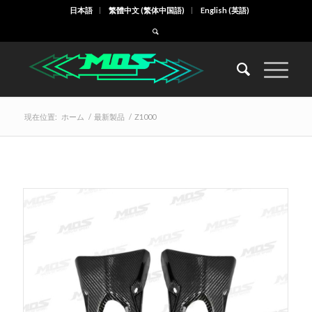
日本語
繁體中文
(
繁体中国語
)
English
(
英語
)
現在位置:
ホーム
/
最新製品
/
Z1000