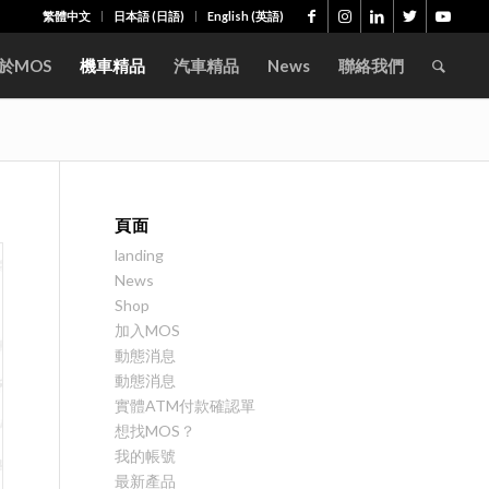
繁體中文
日本語
(
日語
)
English
(
英語
)
於MOS
機車精品
汽車精品
News
聯絡我們
頁面
landing
News
Shop
加入MOS
動態消息
動態消息
實體ATM付款確認單
想找MOS？
我的帳號
最新產品