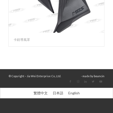
卡鉗導風罩
© Copyright – Jia Wei Enterprise Co., Ltd.
- made by
bouncin
繁體中文
日本語
English