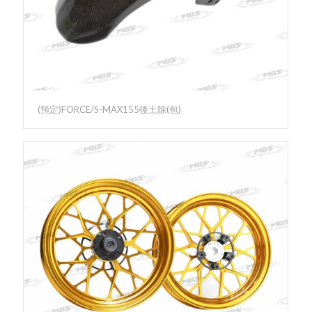
(預定)FORCE/S-MAX155後土除(包)