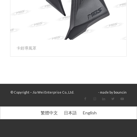
卡鉗導風罩
© Copyright – Jia Wei Enterprise Co., Ltd.
- made by
bouncin
繁體中文
日本語
English