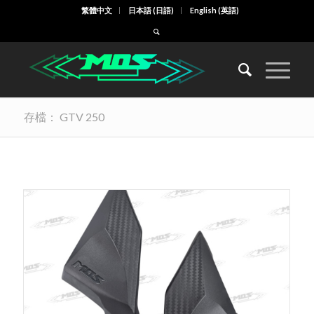
繁體中文
日本語
(
日語
)
English
(
英語
)
存檔： GTV 250