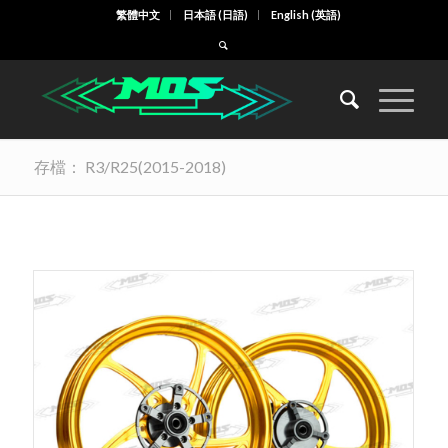
繁體中文
日本語
(
日語
)
English
(
英語
)
存檔： R3/R25(2015-2018)