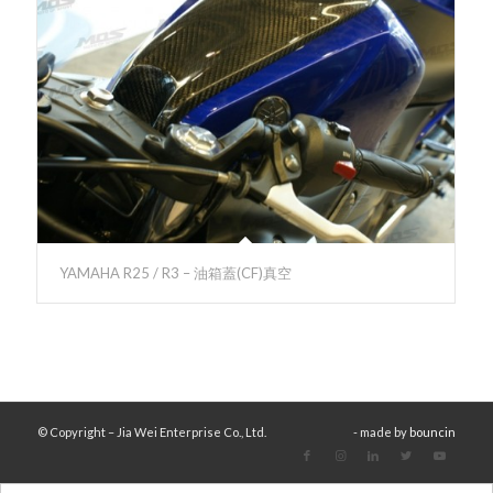
YAMAHA R25 / R3 – 油箱蓋(CF)真空
© Copyright – Jia Wei Enterprise Co., Ltd.
- made by
bouncin