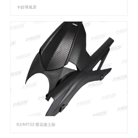
卡鉗導風罩
R3/MT03 壓花後土除