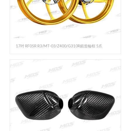
17吋 RF05R R3/MT-03/Z400/G310R鍛造輪框 5爪