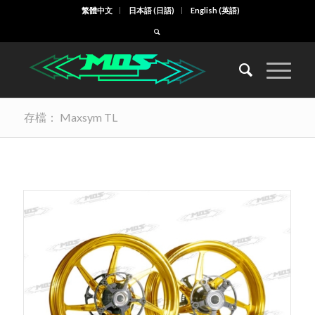
繁體中文
日本語
(
日語
)
English
(
英語
)
存檔： Maxsym TL