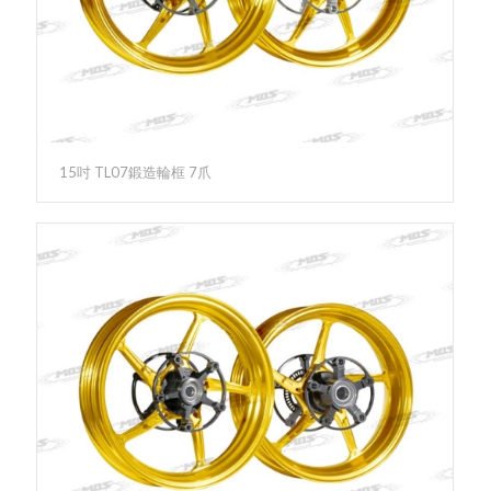
15吋 TL07鍛造輪框 7爪