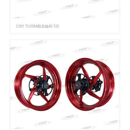
15吋 TL05M鍛造輪框 5爪