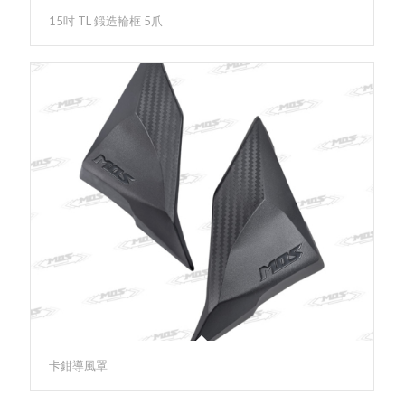
15吋 TL 鍛造輪框 5爪
卡鉗導風罩