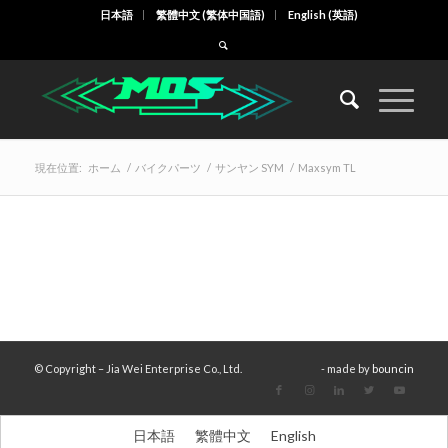
日本語
繁體中文
(
繁体中国語
)
English
(
英語
)
現在位置:
ホーム
/
バイクパーツ
/
サンヤン SYM
/
Maxsym TL
© Copyright – Jia Wei Enterprise Co., Ltd.
- made by
bouncin
日本語
繁體中文
English