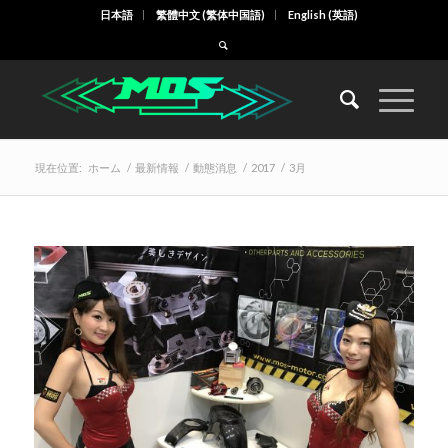
日本語
繁體中文
(
繁体中国語
)
English
(
英語
)
現在位置:
ホーム
/
最新情報
/
動態消息
/
2017
/
3月