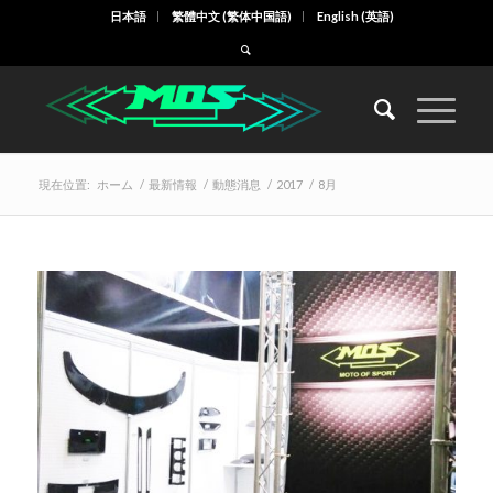
日本語
繁體中文
(
繁体中国語
)
English
(
英語
)
現在位置:
ホーム
/
最新情報
/
動態消息
/
2017
/
8月