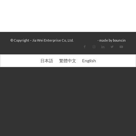
© Copyright – Jia Wei Enterprise Co., Ltd.
- made by
bouncin
日本語
繁體中文
English