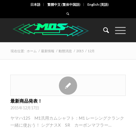
日本語
繁體中文
(
繁体中国語
)
English
(
英語
)
現在位置:
ホーム
/
最新情報
/
動態消息
/
2015
/
12月
最新商品発表！
2015年12月17日
ヤマハ125 M1汎用カムシャフト：M1 レーシングクランク
一緒に使おう！ シグナスX SR カーボンマフラー…