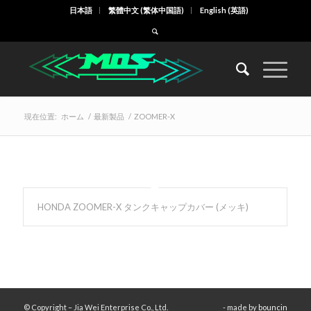
日本語
繁體中文
(
繁体中国語
)
English
(
英語
)
現在位置:
ホーム
/
最新製品
/
ZOOMER-X
HONDA ZOOMER-X タンクキャップカバー (メッキ)
© Copyright – Jia Wei Enterprise Co., Ltd.
- made by
bouncin