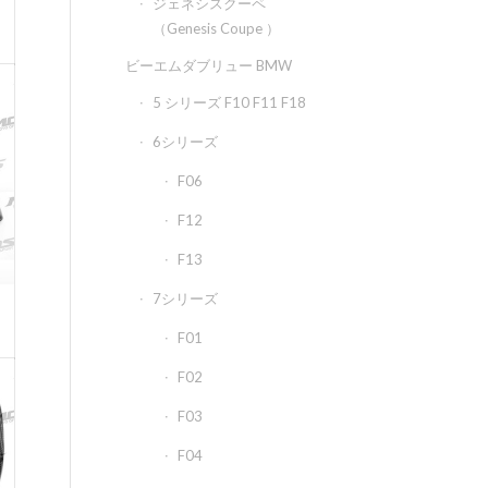
ジェネシスクーペ
（Genesis Coupe ）
ビーエムダブリュー BMW
5 シリーズ F10 F11 F18
6シリーズ
F06
F12
F13
7シリーズ
F01
F02
F03
F04