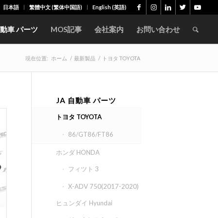
日本語
繁體中文
(
繁体中国語
)
English
(
英語
)
動車 パーツ
MOS記事
会社案内
お問い合わせ
現在位置:
ホーム
/
最新製品
/
トヨタ TOYOTA
JA 自動車 パーツ
トヨタ TOYOTA
86/GT86/FT86
ホンダ HONDA
フィツト 3
X-ADV 750(2017-2020)
ヒュンダイ Hyundai