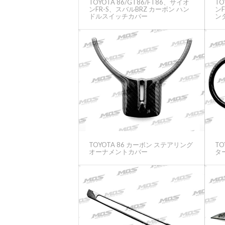
TOYOTA 86/GT86/FT86、サイオ
TO
ンFR-S、スバルBRZ カーボン ハン
ンF
ドルスイッチカバー
ン
TOYOTA 86 カーボン ステアリング
TO
オーナメントカバー
タ