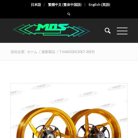
日本語
繁體中文
(
繁体中国語
)
English
(
英語
)
現在位置:
ホーム
/
最新製品
/
T-MAX530 (2017-2019)