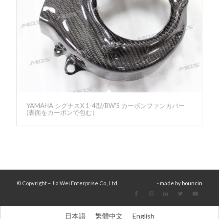
YAMAHA シグナスX 1-4型/BW’S カーボンファンカバー
(表面をカーボンで包む）
© Copyright – Jia Wei Enterprise Co., Ltd.
- made by
bouncin
日本語
繁體中文
English