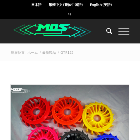
日本語
繁體中文
(
繁体中国語
)
English
(
英語
)
現在位置:
ホーム
/
最新製品
/
GTR125