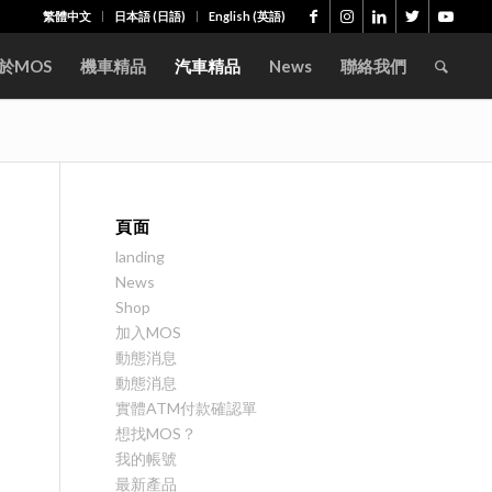
繁體中文
日本語
(
日語
)
English
(
英語
)
於MOS
機車精品
汽車精品
News
聯絡我們
頁面
landing
News
Shop
加入MOS
動態消息
動態消息
實體ATM付款確認單
想找MOS？
我的帳號
最新產品