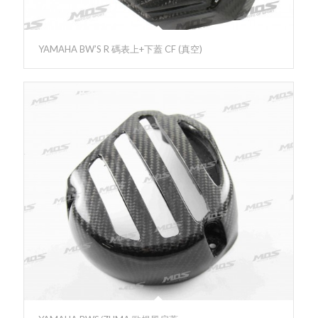
YAMAHA BW’S R 碼表上+下蓋 CF (真空)