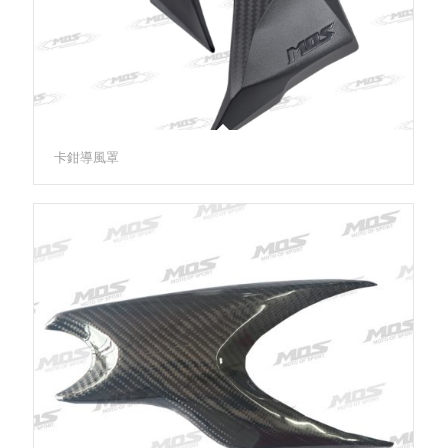
卡鉗導風罩