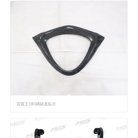
雷霆王180碼錶蓋貼片