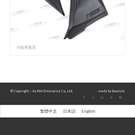
卡鉗導風罩
© Copyright – Jia Wei Enterprise Co., Ltd.
- made by
bouncin
繁體中文
日本語
English