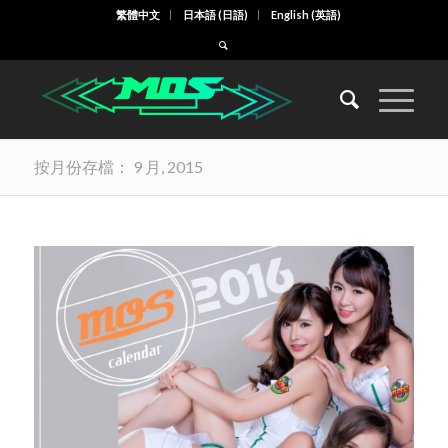
繁體中文
日本語
(
日語
)
English
(
英語
)
按月份存檔： 9 月, 2015