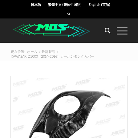
日本語
繁體中文
(
繁体中国語
)
English
(
英語
)
現在位置:
ホーム
/
最新製品
/
KAWASAKI Z1000（2014-2016）カーボンタンクカバー