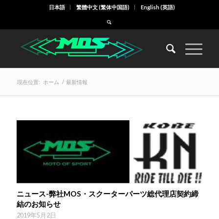
日本語
繁體中文
(
繁体中国語
)
English
(
英語
)
現在位置:
ホーム
/
最新情報
ニュース-弊社MOS・スクーターパーツ総代理店契約締
結のお知らせ
2019年5月2日