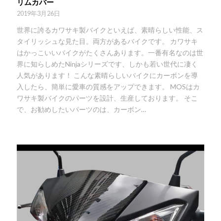
リムカバー
2019年3月26日
世界に誇るカワサキ製バイクといえば、素晴らしい性能、ス
タイリッシュな見た目。両方があるバイクです。 カワサキ
はかっこいいバイクがたくさんあります。一番有名なのは世
界に知らしめたNinjaシリーズです、しかも若い世代に凄く
人気があります！ こんな素晴らしいバイクにカーボンを導
入したら、簡単に愛車の質感をアップできます。 MOSはカ
ワサキ製バイクのパーツを設計、生産しております。 そこ
で、お勧めしたいパーツのは、カーボン…