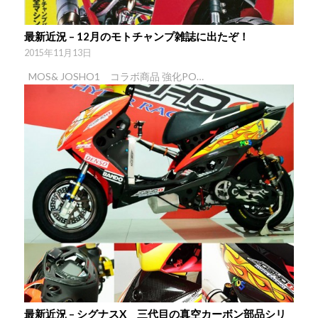
最新近況 – 12月のモトチャンプ雑誌に出たぞ！
2015年11月13日
MOS& JOSHO1 コラボ商品 強化PO…
最新近況 – シグナスX 三代目の真空カーボン部品シリ