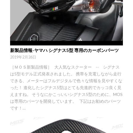
新製品情報-ヤマハ シグナス5型 専用のカーボンパーツ
2019年2月26日
［ＭＯＳ新製品情報］ 大人気なスクーター -- シグナス
は5型モデル正式発表されました。 携帯を充電しながら走行
できる、メーターはフルデジタルで色々な情報を見やすくな
った！ 進化したシグナス5型はとても先進的でカッコ良く見
えますね。 そうなにかこっいいシグナス5型のために、MOS
は専用のパーツを開発しています。 下記はお勧めのパーツ
です！…