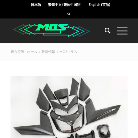
日本語
繁體中文
(
繁体中国語
)
English
(
英語
)
現在位置:
ホーム
/
最新情報
/
MOSコラム