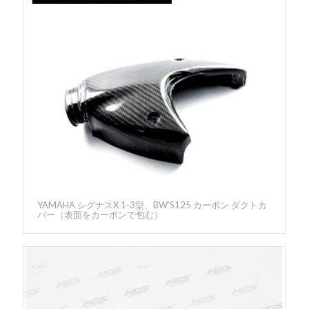
YAMAHA シグナスX 1-3型、BW’S125 カーボン ダクトカ
バー（表面をカーボンで包む）