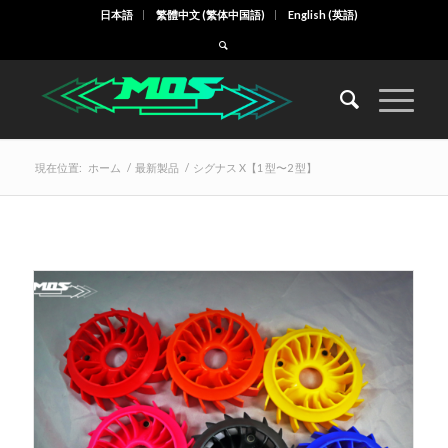
日本語
繁體中文
(
繁体中国語
)
English
(
英語
)
現在位置:
ホーム
/
最新製品
/
シグナス X【1 型〜2 型】