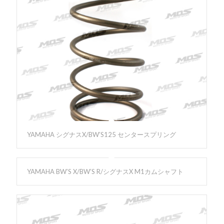
YAMAHA シグナスX/BW’S125 センタースプリング
YAMAHA BW’S X/BW’S R/シグナスX M1カムシャフト