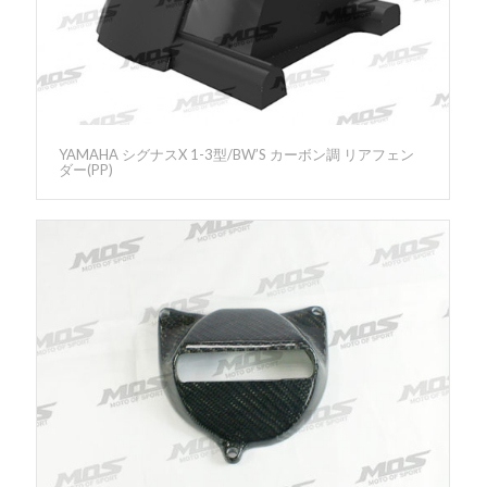
YAMAHA シグナスX 1-3型/BW’S カーボン調 リアフェン
ダー(PP)