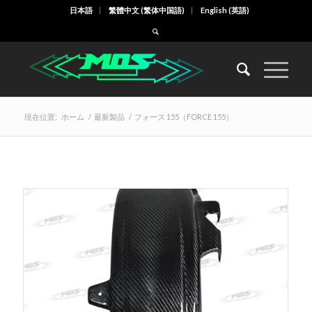
日本語
繁體中文
(
繁体中国語
)
English
(
英語
)
現在位置:
ホーム
/
最新製品
/
フォース 155（FORCE 155）