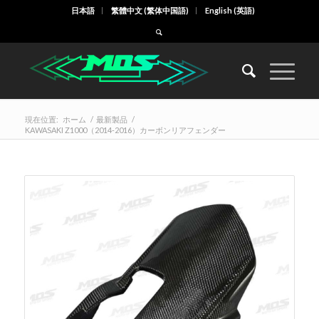
日本語
繁體中文
(
繁体中国語
)
English
(
英語
)
現在位置:
ホーム
/
最新製品
/
KAWASAKI Z1000（2014-2016）カーボンリアフェンダー