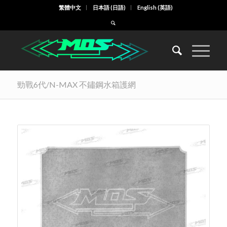
繁體中文
日本語
(
日語
)
English
(
英語
)
勁戰6代/N-MAX 不鏽鋼水箱護網