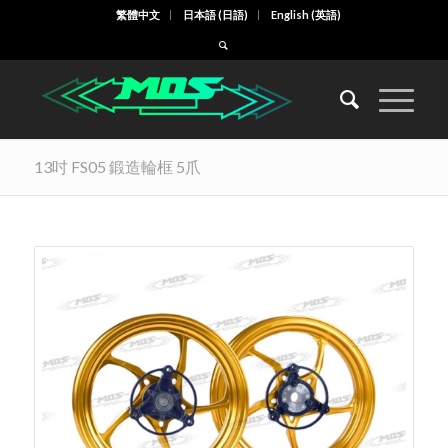
繁體中文
日本語
(
日語
)
English
(
英語
)
13吋 FS05 鍛造輪框 5爪