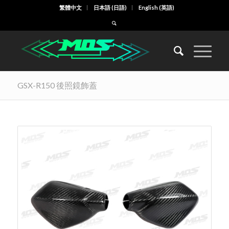
繁體中文
日本語
(
日語
)
English
(
英語
)
GSX-R150 後照鏡飾蓋