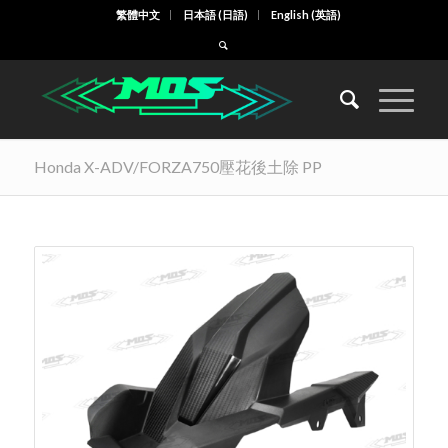
繁體中文
日本語
(
日語
)
English
(
英語
)
Honda X-ADV/FORZA750壓花後土除 PP