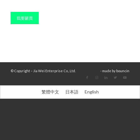
我要購買
© Copyright – Jia Wei Enterprise Co., Ltd.
- made by
bouncin
繁體中文
日本語
English