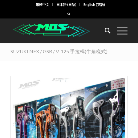
繁體中文
日本語
(
日語
)
English
(
英語
)
SUZUKI NEX / GSR / V-125 手拉桿(牛角樣式)