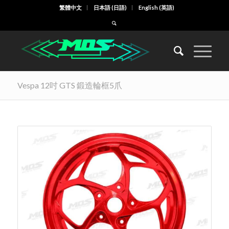
繁體中文
日本語
(
日語
)
English
(
英語
)
Vespa 12吋 GTS 鍛造輪框5爪