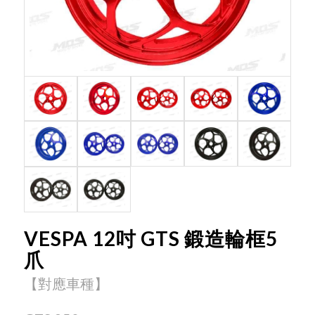
VESPA 12吋 GTS 鍛造輪框5
爪
【對應車種】