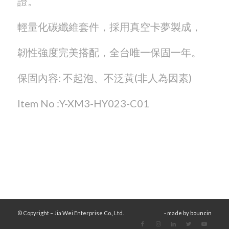
證。
輕量化碳纖維套件，採用真空卡夢製成，
韌性強度完美搭配，全台唯一保固一年。
保固內容: 不起泡、不泛黃(非人為因素)
Item No :Y-XM3-HY023-C01
© Copyright – Jia Wei Enterprise Co., Ltd.
- made by
bouncin