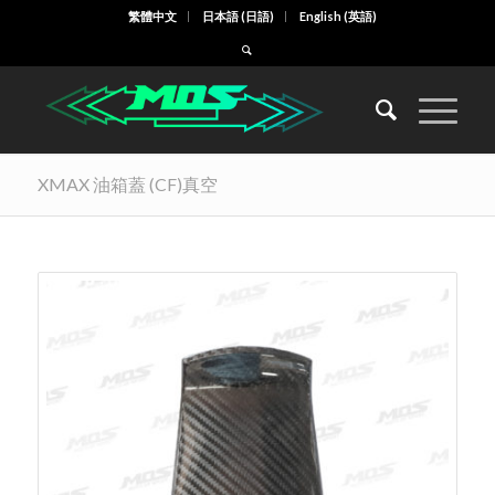
繁體中文
日本語
(
日語
)
English
(
英語
)
XMAX 油箱蓋 (CF)真空