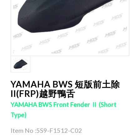
YAMAHA BWS 短版前土除
II(FRP)越野鴨舌
YAMAHA BWS Front Fender Ⅱ (Short
Type)
Item No :5S9-F1512-C02