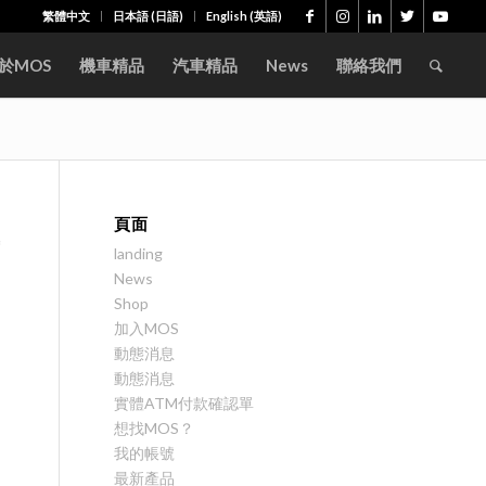
繁體中文
日本語
(
日語
)
English
(
英語
)
於MOS
機車精品
汽車精品
News
聯絡我們
土
頁面
landing
News
Shop
加入MOS
動態消息
動態消息
實體ATM付款確認單
想找MOS？
我的帳號
最新產品