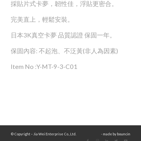
採貼片式卡夢，韌性佳，浮貼更密合。
完美直上，輕鬆安裝。
日本3K真空卡夢 品質認證 保固一年。
保固內容: 不起泡、不泛黃(非人為因素)
Item No :Y-MT-9-3-C01
© Copyright – Jia Wei Enterprise Co., Ltd.
- made by
bouncin