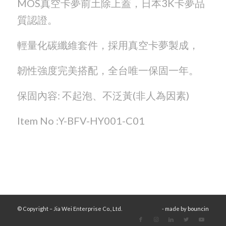
MOS真空卡夢前土除上蓋，日本3K卡夢品
質認證。
輕量化碳纖維套件，採用真空卡夢製成，
韌性強度完美搭配，全台唯一保固一年。
保固內容: 不起泡、不泛黃(非人為因素)
Item No :Y-BFV-HY001-C01
© Copyright – Jia Wei Enterprise Co., Ltd.
- made by
bouncin