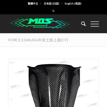
繁體中文
日本語
(
日語
)
English
(
英語
)
FORCE 2.0/AUGUR 前土除上蓋(CF)