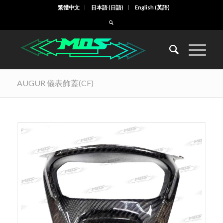
繁體中文
日本語
(
日語
)
English
(
英語
)
AUGUR 儀表飾蓋(CF)