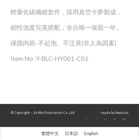
輕量化碳纖維套件，採用真空卡夢製成，
韌性強度完美搭配，全台唯一保固一年。
保固內容
:
不起泡、不泛黃
(
非人為因素
)
Item No :Y-BLC-HY001-C01
© Copyright – Jia Wei Enterprise Co., Ltd.
- made by
bouncin
繁體中文
日本語
English